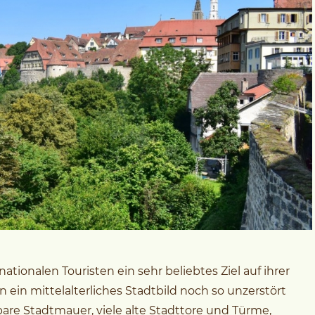
ationalen Touristen ein sehr beliebtes Ziel auf ihrer
ein mittelalterliches Stadtbild noch so unzerstört
bare Stadtmauer, viele alte Stadttore und Türme,