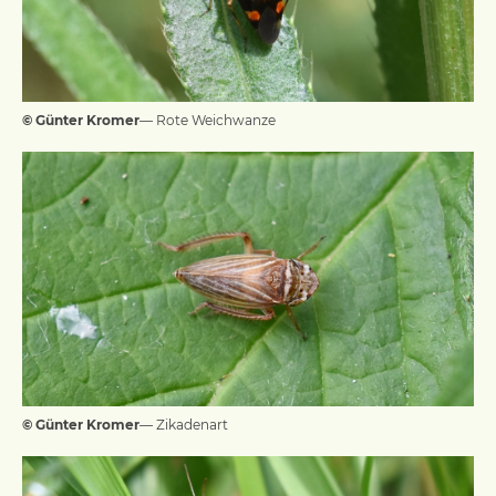
© Günter Kromer
— Rote Weichwanze
© Günter Kromer
— Zikadenart