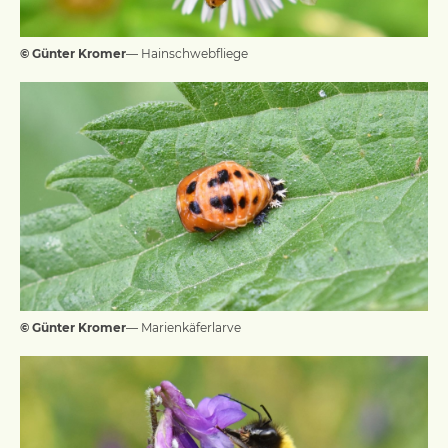
© Günter Kromer
— Hainschwebfliege
© Günter Kromer
— Marienkäferlarve