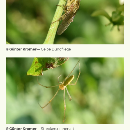
© Günter Kromer
— Gelbe Dungfliege
© Günter Kromer
— Streckerspinnenart