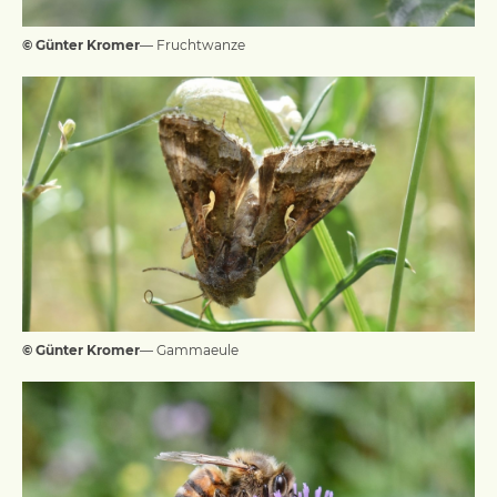
© Günter Kromer
— Fruchtwanze
© Günter Kromer
— Gammaeule