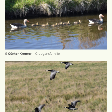
© Günter Kromer
— Graugansfamilie