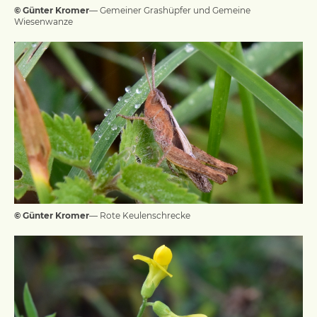
© Günter Kromer
— Gemeiner Grashüpfer und Gemeine
Wiesenwanze
© Günter Kromer
— Rote Keulenschrecke