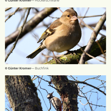
© Günter Kromer
— Höckerschwäne
© Günter Kromer
— Buchfink