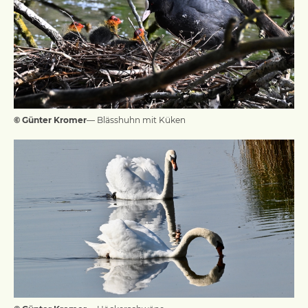
© Günter Kromer
— Blässhuhn mit Küken