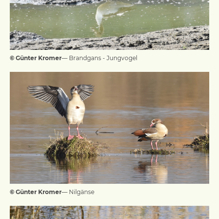
© Günter Kromer
— Brandgans - Jungvogel
© Günter Kromer
— Nilgänse