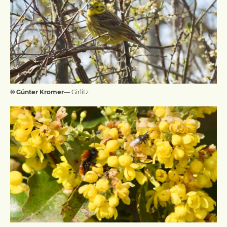
© Günter Kromer
— Girlitz