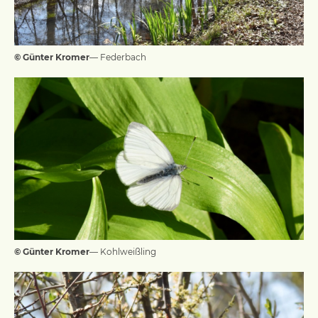
© Günter Kromer
— Federbach
© Günter Kromer
— Kohlweißling